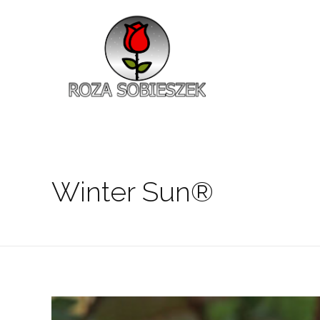
Roza Sobieszek
Zajmujemy się produkcją i sprzedażą róż od 1991 roku. Jako dystrybutor róż licencyjnych dokładamy wszelkich starań, aby nasze rośliny były zdrowe, wybór szeroki, a ceny przystępne.
Winter Sun®