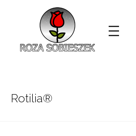
Roza Sobieszek
Zajmujemy się produkcją i sprzedażą róż od 1991 roku. Jako dystrybutor róż licencyjnych dokładamy wszelkich starań, aby nasze rośliny były zdrowe, wybór szeroki, a ceny przystępne.
Rotilia®