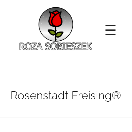
Roza Sobieszek
Zajmujemy się produkcją i sprzedażą róż od 1991 roku. Jako dystrybutor róż licencyjnych dokładamy wszelkich starań, aby nasze rośliny były zdrowe, wybór szeroki, a ceny przystępne.
Rosenstadt Freising®