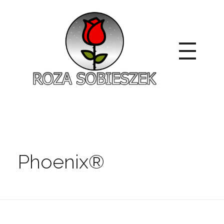
Roza Sobieszek
Zajmujemy się produkcją i sprzedażą róż od 1991 roku. Jako dystrybutor róż licencyjnych dokładamy wszelkich starań, aby nasze rośliny były zdrowe, wybór szeroki, a ceny przystępne.
Phoenix®