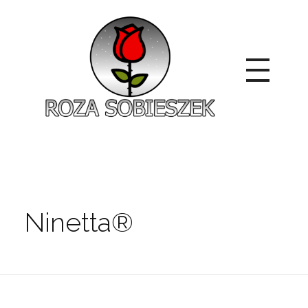
Roza Sobieszek
Zajmujemy się produkcją i sprzedażą róż od 1991 roku. Jako dystrybutor róż licencyjnych dokładamy wszelkich starań, aby nasze rośliny były zdrowe, wybór szeroki, a ceny przystępne.
Ninetta®