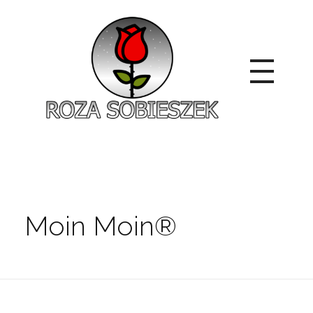
Roza Sobieszek
Zajmujemy się produkcją i sprzedażą róż od 1991 roku. Jako dystrybutor róż licencyjnych dokładamy wszelkich starań, aby nasze rośliny były zdrowe, wybór szeroki, a ceny przystępne.
Moin Moin®