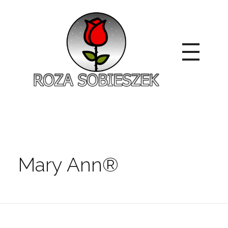
Roza Sobieszek
Zajmujemy się produkcją i sprzedażą róż od 1991 roku. Jako dystrybutor róż licencyjnych dokładamy wszelkich starań, aby nasze rośliny były zdrowe, wybór szeroki, a ceny przystępne.
Mary Ann®