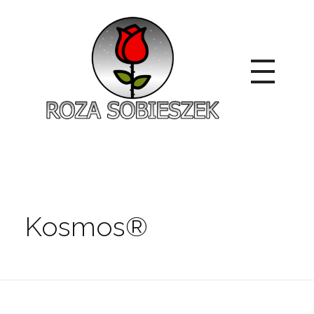
Roza Sobieszek
Zajmujemy się produkcją i sprzedażą róż od 1991 roku. Jako dystrybutor róż licencyjnych dokładamy wszelkich starań, aby nasze rośliny były zdrowe, wybór szeroki, a ceny przystępne.
Kosmos®