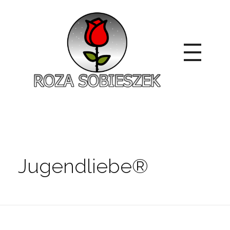
Roza Sobieszek
Zajmujemy się produkcją i sprzedażą róż od 1991 roku. Jako dystrybutor róż licencyjnych dokładamy wszelkich starań, aby nasze rośliny były zdrowe, wybór szeroki, a ceny przystępne.
Jugendliebe®