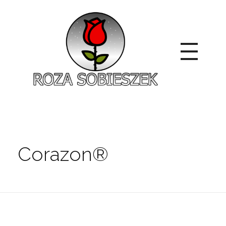
Roza Sobieszek
Zajmujemy się produkcją i sprzedażą róż od 1991 roku. Jako dystrybutor róż licencyjnych dokładamy wszelkich starań, aby nasze rośliny były zdrowe, wybór szeroki, a ceny przystępne.
Corazon®