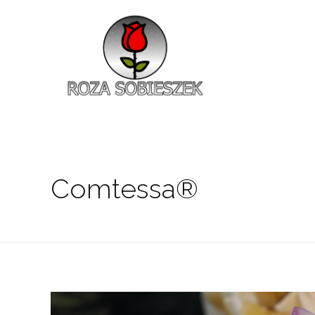
Roza Sobieszek
Zajmujemy się produkcją i sprzedażą róż od 1991 roku. Jako dystrybutor róż licencyjnych dokładamy wszelkich starań, aby nasze rośliny były zdrowe, wybór szeroki, a ceny przystępne.
Comtessa®