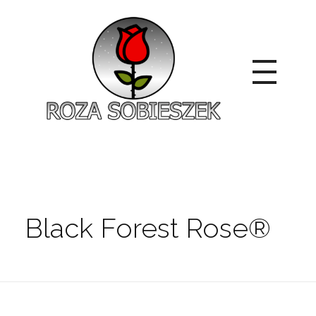
Roza Sobieszek
Zajmujemy się produkcją i sprzedażą róż od 1991 roku. Jako dystrybutor róż licencyjnych dokładamy wszelkich starań, aby nasze rośliny były zdrowe, wybór szeroki, a ceny przystępne.
Black Forest Rose®