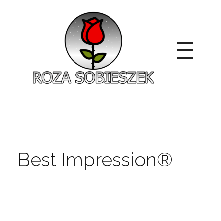
Roza Sobieszek
Zajmujemy się produkcją i sprzedażą róż od 1991 roku. Jako dystrybutor róż licencyjnych dokładamy wszelkich starań, aby nasze rośliny były zdrowe, wybór szeroki, a ceny przystępne.
Best Impression®