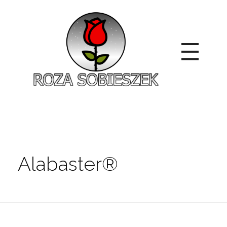
Roza Sobieszek
Zajmujemy się produkcją i sprzedażą róż od 1991 roku. Jako dystrybutor róż licencyjnych dokładamy wszelkich starań, aby nasze rośliny były zdrowe, wybór szeroki, a ceny przystępne.
Alabaster®