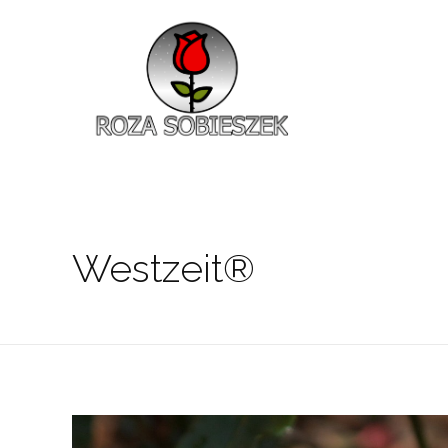
Roza Sobieszek
Zajmujemy się produkcją i sprzedażą róż od 1991 roku. Jako dystrybutor róż licencyjnych dokładamy wszelkich starań, aby nasze rośliny były zdrowe, wybór szeroki, a ceny przystępne.
Westzeit®