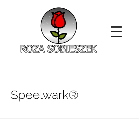
Roza Sobieszek
Zajmujemy się produkcją i sprzedażą róż od 1991 roku. Jako dystrybutor róż licencyjnych dokładamy wszelkich starań, aby nasze rośliny były zdrowe, wybór szeroki, a ceny przystępne.
Speelwark®