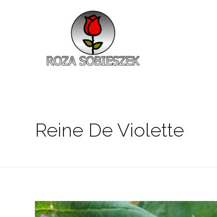
Roza Sobieszek
Zajmujemy się produkcją i sprzedażą róż od 1991 roku. Jako dystrybutor róż licencyjnych dokładamy wszelkich starań, aby nasze rośliny były zdrowe, wybór szeroki, a ceny przystępne.
Reine De Violette