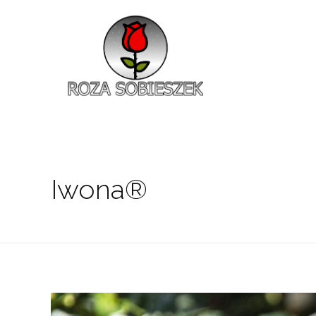
Roza Sobieszek
Zajmujemy się produkcją i sprzedażą róż od 1991 roku. Jako dystrybutor róż licencyjnych dokładamy wszelkich starań, aby nasze rośliny były zdrowe, wybór szeroki, a ceny przystępne.
Iwona®