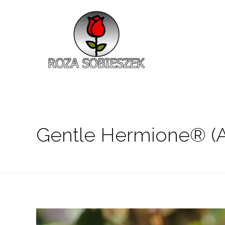
Roza Sobieszek
Zajmujemy się produkcją i sprzedażą róż od 1991 roku. Jako dystrybutor róż licencyjnych dokładamy wszelkich starań, aby nasze rośliny były zdrowe, wybór szeroki, a ceny przystępne.
Gentle Hermione® (