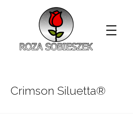
Roza Sobieszek
Zajmujemy się produkcją i sprzedażą róż od 1991 roku. Jako dystrybutor róż licencyjnych dokładamy wszelkich starań, aby nasze rośliny były zdrowe, wybór szeroki, a ceny przystępne.
Crimson Siluetta®