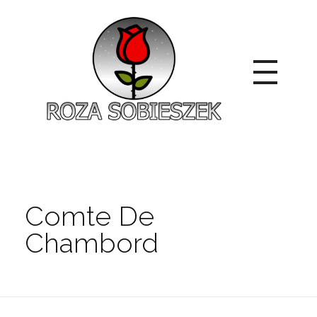
Roza Sobieszek
Zajmujemy się produkcją i sprzedażą róż od 1991 roku. Jako dystrybutor róż licencyjnych dokładamy wszelkich starań, aby nasze rośliny były zdrowe, wybór szeroki, a ceny przystępne.
Comte De
Chambord